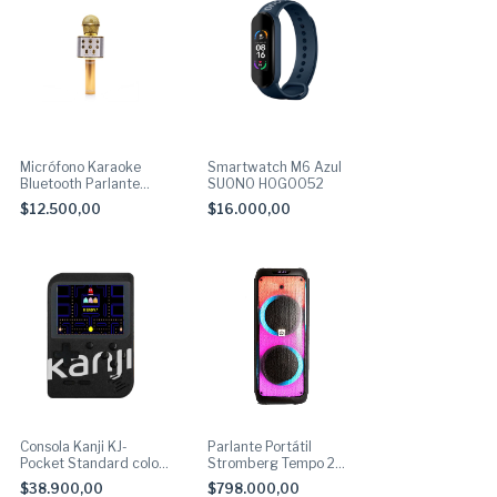
Micrófono Karaoke
Smartwatch M6 Azul
Bluetooth Parlante
SUONO HOG0052
Amarillo SUONO
$12.500,00
$16.000,00
AYV0034AMA
Consola Kanji KJ-
Parlante Portátil
Pocket Standard color
Stromberg Tempo 2
negro
Con Bluetooth 120W
$38.900,00
$798.000,00
RMS/AUX 3,5 Y 6,3