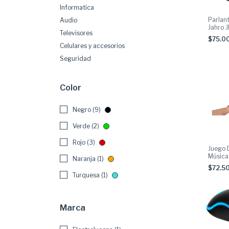
Informatica
Parlant
Audio
Jahro 
Televisores
carry
$75.0
Celulares y accesorios
Seguridad
Color
Negro (9)
Verde (2)
Rojo (3)
Juego 
Música
Naranja (1)
Pared
$72.5
GAM01
Turquesa (1)
Marca