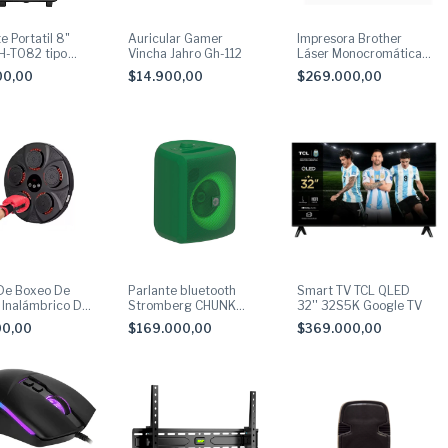
e Portatil 8"
Auricular Gamer
Impresora Brother
JH-T082 tipo
Vincha Jahro Gh-112
Láser Monocromática
Hl-1212w 21Ppm -
00,00
$14.900,00
$269.000,00
BROTHER
De Boxeo De
Parlante bluetooth
Smart TV TCL QLED
 Inalámbrico De
Stromberg CHUNK
32'' 32S5K Google TV
 SUONO
25W Verde
00,00
$169.000,00
$369.000,00
23