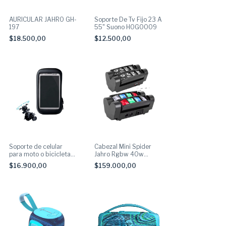
AURICULAR JAHRO GH-
Soporte De Tv Fijo 23 A
197
55" Suono HOG0009
$18.500,00
$12.500,00
Soporte de celular
Cabezal Mini Spider
para moto o bicicleta
Jahro Rgbw 40w
con funda OB-WA3
(dmx512)
$16.900,00
$159.000,00