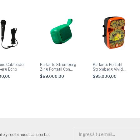
ono Cableado
Parlante Stromberg
Parlante Portatil
erg Echo
Zing Portátil Con
Stromberg Vivid
Bluetooth 2hs De Bat
Bluetooth 25w Rms
00,00
$69.000,00
$95.000,00
Verde Con Gris
Naranja
te y recibí nuestras ofertas.