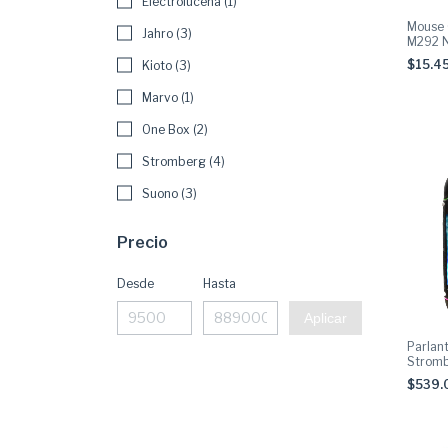
Electrolucena (1)
Mouse
Jahro (3)
M292 
8000 D
$15.4
Kioto (3)
Botone
Marvo (1)
One Box (2)
Stromberg (4)
Suono (3)
Precio
Desde
Hasta
Aplicar
Parlant
Strom
$539.