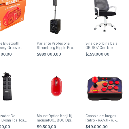
te Bluetooth
Parlante Profesional
Silla de oficina baja
erg Groove
Stromberg Ripple Pro
OB-SO7 One box
RMS
Torre de Sonido 400w
000,00
$889.000,00
$159.000,00
Rms
lizador De
Mouse Optico Kanji Kj-
Consola de Juegos
n Lyonn Tca Tca-
mouset001 800 Dpi
Retro - KANJI - KJ-
v 2000va
Luz Led - Red
START
00,00
$9.500,00
$49.000,00