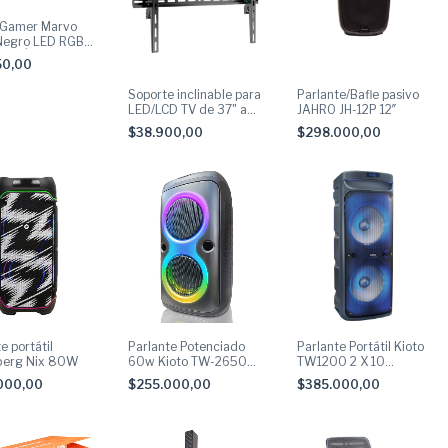
 Gamer Marvo
Negro LED RGB
PI Óptico 7
50,00
s Ambidiestro
Soporte inclinable para
Parlante/Bafle pasivo
LED/LCD TV de 37" a
JAHRO JH-12P 12″
86" OB-I37
$38.900,00
$298.000,00
e portátil
Parlante Potenciado
Parlante Portátil Kioto
berg Nix 80W
60w Kioto TW-2650
TW1200 2 X 10
BP
50Watts RMS
000,00
$255.000,00
$385.000,00