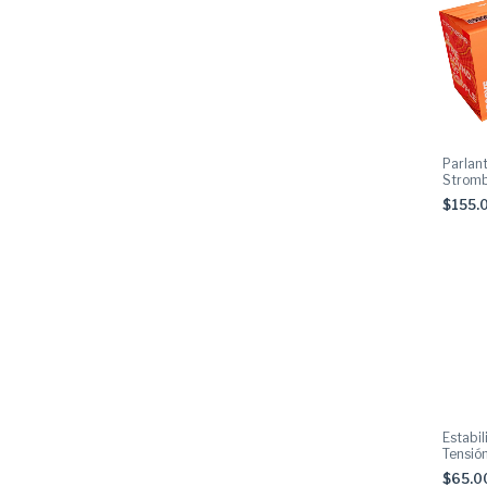
Parlan
Stromb
30W 
$155.
Estabi
Tensió
2000n
$65.0
Negro