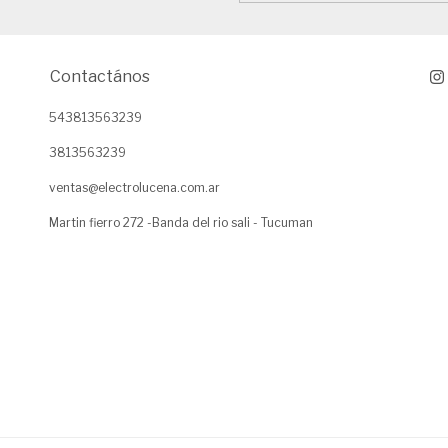
Contactános
543813563239
3813563239
ventas@electrolucena.com.ar
Martin fierro 272 -Banda del rio sali - Tucuman