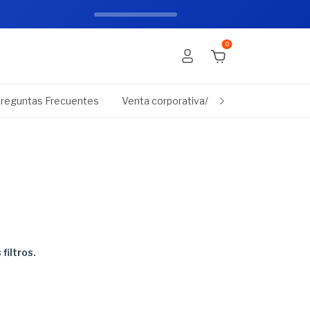
0
reguntas Frecuentes
Venta corporativa/empresas
Promo
filtros.