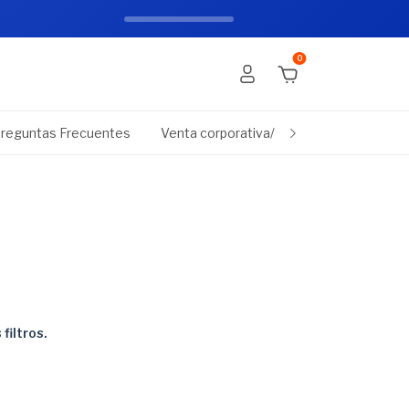
0
reguntas Frecuentes
Venta corporativa/empresas
Promo
filtros.