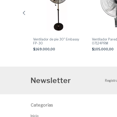
red 18″ Metalico
Ventilador de pie 30" Embassy
Ventilador Pared
5RA
FP-30
07124PRM
$169.000,00
$105.000,00
Newsletter
Registra
Categorías
Inicio