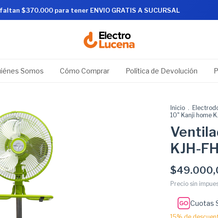
rde
De
 faltan $370.000 para tener ENVIO GRATIS A SUCURSAL
iénes Somos
Cómo Comprar
Política de Devolución
P
Inicio
.
Electrod
10" Kanji home 
Ventila
KJH-FH
$49.000,
Precio sin impue
Cuotas 
15% de descuen