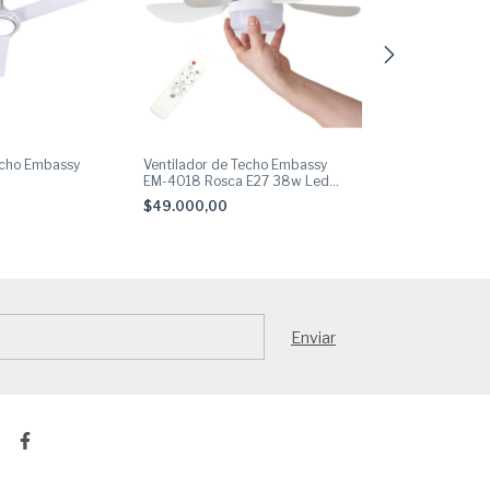
echo Embassy
Ventilador de Techo Embassy
Ventilador de pi
EM-4018 Rosca E27 38w Led
07141BXRA 80
Control Remoto
$49.000,00
$95.000,00