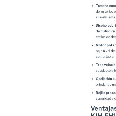
Tamaño comp
dormitorios o
aire eficient
Diseño sobr
de distinción
estilos de de
Motor potent
bajo nivel de
confortable.
Tres velocid
se adapte a 
Oscilación a
brindando una
Rejilla prot
seguridad y d
Ventajas
KJH-FH