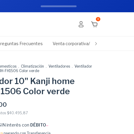
Añadir al carrito
scuento con transferencia
0
reguntas Frecuentes
Venta corporativa/empresas
Promo
omesticos
.
Climatización
.
Ventiladores
.
Ventilador
KJH-FH1506 Color verde
dor 10" Kanji home
1506 Color verde
00
stos
$40.495,87
SIN interés con
DÉBITO
to
pagando con Transferencia