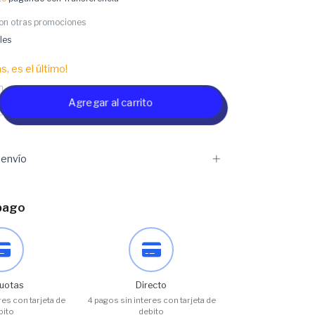
on otras promociones
les
s, es el último!
envío
pago
uotas
Directo
res con tarjeta de
4 pagos sin interes con tarjeta de
bito
debito