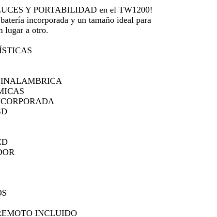
UCES Y PORTABILIDAD en el TW1200!
tería incorporada y un tamaño ideal para
 lugar a otro.
ÍSTICAS
 INALAMBRICA
MICAS
INCORPORADA
SD
CD
DOR
OS
REMOTO INCLUIDO