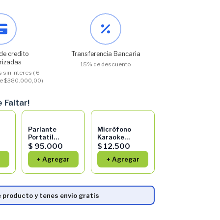
de credito
Transferencia Bancaria
rizadas
15% de descuento
 sin interes ( 6
 de $380.000,00)
 Faltar!
Parlante
Micrófono
Portatil
Karaoke
Stromberg
Bluetooth
$ 95.000
$ 12.500
th
Vivid Bluetooth
Parlante
r
+ Agregar
+ Agregar
25w Rms
Amarillo
is
Naranja
SUONO
AYV0034AMA
 producto y tenes envio gratis