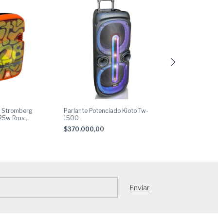
il Stromberg
Parlante Potenciado Kioto Tw-
Parlante bluet
 25w Rms
1500
CHUNK 25W Ve
$370.000,00
$169.000,00