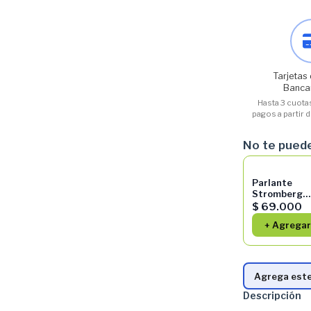
Tarjetas 
Banca
Hasta 3 cuotas
pagos a partir
No te puede
Parlante
Stromberg
Zing Portátil
$ 69.000
Con Bluetoo
+ Agrega
2hs De Bat
Verde Con Gr
Agrega este
Descripción