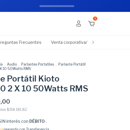
Añadir al carrito
scuento con transferencia
0
reguntas Frecuentes
Venta corporativa/empresas
Promo
ia
.
Audio
.
Parlantes Portatiles
.
Parlante Portátil
 X 10 50Watts RMS
e Portátil Kioto
 2 X 10 50Watts RMS
,00
stos
$318.181,82
SIN interés con
DÉBITO
to
pagando con Transferencia