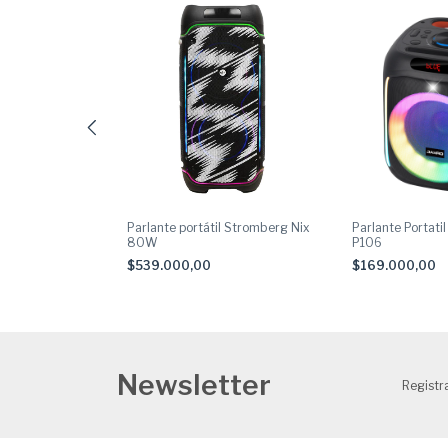
rg Zing Portátil
Parlante portátil Stromberg Nix
Parlante Portatil
s De Bat Verde
80W
P106
$539.000,00
$169.000,00
Newsletter
Registra