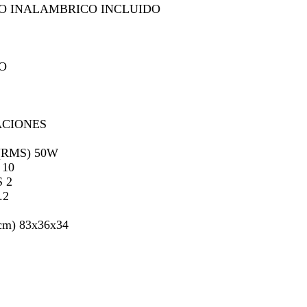
O INALAMBRICO INCLUIDO
O
ACIONES
(RMS) 50W
10
 2
.2
m) 83x36x34