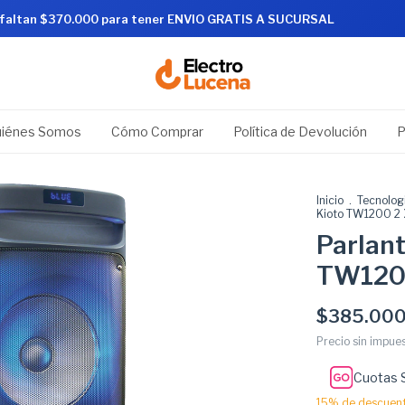
 RMS
De
 faltan $370.000 para tener ENVIO GRATIS A SUCURSAL
iénes Somos
Cómo Comprar
Política de Devolución
P
Inicio
.
Tecnolog
Kioto TW1200 2
Parlant
TW1200
$385.000
Precio sin impue
Cuotas 
15% de descuen