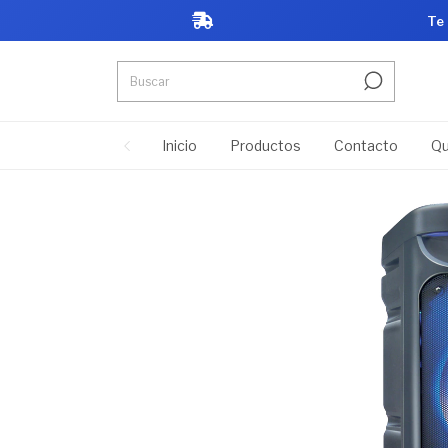
Parlante Portátil Kioto TW1200 2 X 10 50Watts
Te
$385.000,00
Inicio
Productos
Contacto
Qu