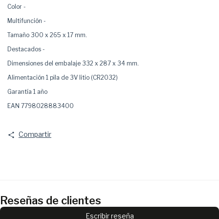
Color
-
Multifunción
-
Tamaño
300 x 265 x 17 mm.
Destacados
-
Dimensiones del embalaje
332 x 287 x 34 mm.
Alimentación
1 pila de 3V litio (CR2032)
Garantía
1 año
EAN
7798028883400
Compartir
Reseñas de clientes
Escribir reseña