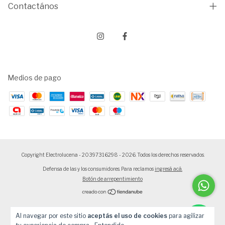
Contactános
Medios de pago
Copyright Electrolucena - 20397316298 - 2026. Todos los derechos reservados.
Defensa de las y los consumidores. Para reclamos
ingresá acá.
Botón de arrepentimiento
Alguien de Cruz Alta compro
Cortadora de Cabello Kanji CBCL602
Al navegar por este sitio
aceptás el uso de cookies
para agilizar
Recargable USB